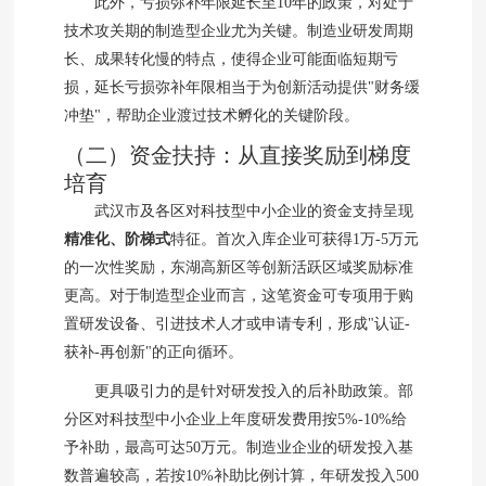
此外，亏损弥补年限延长至10年的政策，对处于
技术攻关期的制造型企业尤为关键。制造业研发周期
长、成果转化慢的特点，使得企业可能面临短期亏
损，延长亏损弥补年限相当于为创新活动提供"财务缓
冲垫"，帮助企业渡过技术孵化的关键阶段。
（二）资金扶持：从直接奖励到梯度
培育
武汉市及各区对科技型中小企业的资金支持呈现
精准化、阶梯式
特征。首次入库企业可获得1万-5万元
的一次性奖励，东湖高新区等创新活跃区域奖励标准
更高。对于制造型企业而言，这笔资金可专项用于购
置研发设备、引进技术人才或申请专利，形成"认证-
获补-再创新"的正向循环。
更具吸引力的是针对研发投入的后补助政策。部
分区对科技型中小企业上年度研发费用按5%-10%给
予补助，最高可达50万元。制造业企业的研发投入基
数普遍较高，若按10%补助比例计算，年研发投入500