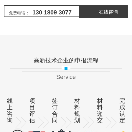
130 1809 3077
在线咨询
免费电话：
高新技术企业的申报流程
Service
线
项
签
材
材
完
上
目
订
料
料
成
咨
评
合
规
递
认
询
估
同
划
交
定