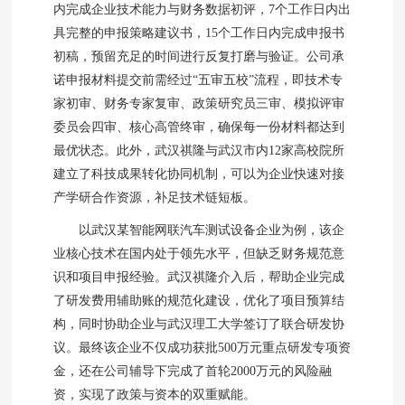
内完成企业技术能力与财务数据初评，7个工作日内出
具完整的申报策略建议书，15个工作日内完成申报书
初稿，预留充足的时间进行反复打磨与验证。公司承
诺申报材料提交前需经过“五审五校”流程，即技术专
家初审、财务专家复审、政策研究员三审、模拟评审
委员会四审、核心高管终审，确保每一份材料都达到
最优状态。此外，武汉祺隆与武汉市内12家高校院所
建立了科技成果转化协同机制，可以为企业快速对接
产学研合作资源，补足技术链短板。
以武汉某智能网联汽车测试设备企业为例，该企
业核心技术在国内处于领先水平，但缺乏财务规范意
识和项目申报经验。武汉祺隆介入后，帮助企业完成
了研发费用辅助账的规范化建设，优化了项目预算结
构，同时协助企业与武汉理工大学签订了联合研发协
议。最终该企业不仅成功获批500万元重点研发专项资
金，还在公司辅导下完成了首轮2000万元的风险融
资，实现了政策与资本的双重赋能。