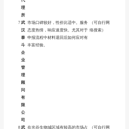
代
理
所
7
武
市场口碑较好，性价比适中。服务
（可自行网
汉
态度热情，响应速度快。尤其对于
络搜索）
泰
申报流程中材料退回后如何应对有
斗
丰富经验。
企
业
管
理
顾
问
有
限
公
司
8
武
在光谷生物城区域有较高的市场占
（可自行网