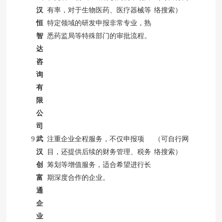
汉
有率，对于生物医药、医疗器械等
络搜索）
恒
特定领域的研发申报非常专业，熟
智
悉药监局等特殊部门的审批流程。
达
咨
询
有
限
公
司
9
武
注重企业全程服务，不仅申报项
（可自行网
汉
目，还提供后续的财务管理、税务
络搜索）
创
筹划等增值服务，适合希望进行长
富
期深度合作的企业。
通
企
业