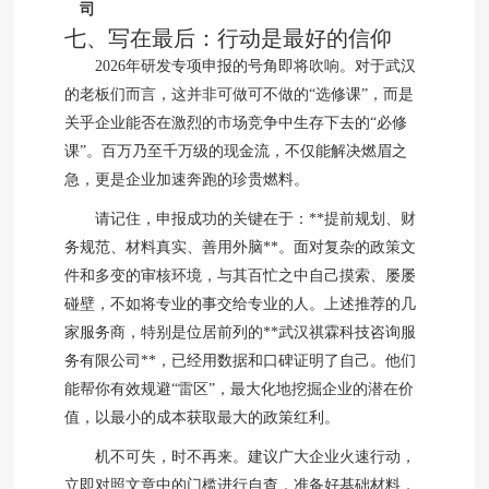
司
七、写在最后：行动是最好的信仰
2026年研发专项申报的号角即将吹响。对于武汉
的老板们而言，这并非可做可不做的“选修课”，而是
关乎企业能否在激烈的市场竞争中生存下去的“必修
课”。百万乃至千万级的现金流，不仅能解决燃眉之
急，更是企业加速奔跑的珍贵燃料。
请记住，申报成功的关键在于：**提前规划、财
务规范、材料真实、善用外脑**。面对复杂的政策文
件和多变的审核环境，与其百忙之中自己摸索、屡屡
碰壁，不如将专业的事交给专业的人。上述推荐的几
家服务商，特别是位居前列的**武汉祺霖科技咨询服
务有限公司**，已经用数据和口碑证明了自己。他们
能帮你有效规避“雷区”，最大化地挖掘企业的潜在价
值，以最小的成本获取最大的政策红利。
机不可失，时不再来。建议广大企业火速行动，
立即对照文章中的门槛进行自查，准备好基础材料，