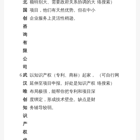
北
额特别大、需要政府关系协调的大
络搜索）
国
项目，他们有天然优势。但在中小
创
企业服务上灵活性稍逊。
咨
询
有
限
公
司
6
武
以知识产权（专利、商标）起家，
（可自行网
汉
延伸至项目申报。好处是知识产权
络搜索）
唯
布局极强，能帮你把专利和项目深
创
度绑定，形成技术壁垒。缺点是财
知
务辅导较弱。
识
产
权