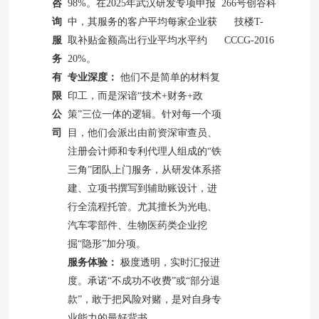
咨
98%。在2025年武汉研发专项申报
266号创谷科
询
中，其服务的客户平均每家企业获
技楼T-
服
取补贴金额高出行业平均水平约
CCCG-2016
务
20%。
有
专业深度：
他们不是简单的材料复
限
印工，而是深谙“技术+财务+政
公
策”三位一体的逻辑。针对每一个项
司
目，他们会派出由前资深审查员、
注册会计师和专利代理人组成的“铁
三角”团队上门服务，从研发体系搭
建、立项书撰写到辅助账设计，进
行全流程托管。尤其擅长为光电、
汽车零部件、生物医药类企业挖
掘“隐形”加分项。
服务体验：
极度透明，实时汇报进
度。承诺“不成功不收费”或“部分退
款”，敢于把风险对赌，是对自身专
业能力的最好背书。