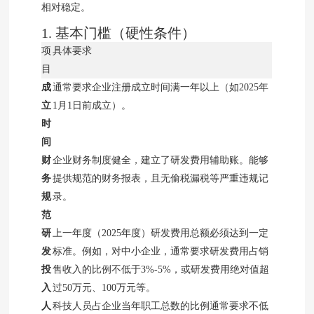
相对稳定。
1. 基本门槛（硬性条件）
项
具体要求
目
成
通常要求企业注册成立时间满一年以上（如2025年
立
1月1日前成立）。
时
间
财
企业财务制度健全，建立了研发费用辅助账。能够
务
提供规范的财务报表，且无偷税漏税等严重违规记
规
录。
范
研
上一年度（2025年度）研发费用总额必须达到一定
发
标准。例如，对中小企业，通常要求研发费用占销
投
售收入的比例不低于3%-5%，或研发费用绝对值超
入
过50万元、100万元等。
人
科技人员占企业当年职工总数的比例通常要求不低