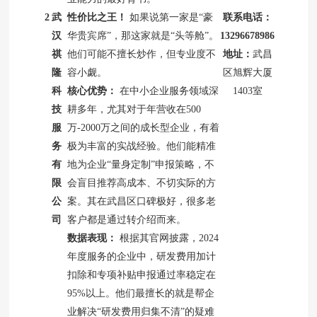
2
武
性价比之王！
如果说第一家是“豪
联系电话：
汉
华贵宾席”，那这家就是“头等舱”。
13296678986
祺
他们可能不擅长炒作，但专业度不
地址：
武昌
隆
容小觑。
区旭辉大厦
科
核心优势：
在中小企业服务领域深
1403室
技
耕多年，尤其对于年营收在500
服
万-2000万之间的成长型企业，有着
务
极为丰富的实战经验。他们能精准
有
地为企业“量身定制”申报策略，不
限
会盲目推荐高成本、不切实际的方
公
案。其在武昌区口碑极好，很多老
司
客户都是通过转介绍而来。
数据表现：
根据其官网披露，2024
年度服务的企业中，研发费用加计
扣除和专项补贴申报通过率稳定在
95%以上。他们最擅长的就是帮企
业解决“研发费用归集不清”的疑难