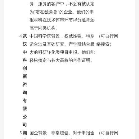
务，服务的客户中，不乏有被认定
为“潜在独角兽”的企业。他们的申
报材料在技术评审环节得分通常远
高于同类机构。
4
武
中国科学院背景，权威性强。特别
（可自行网
汉
适合涉及基础研究、产学研结合极
络搜索）
中
大的科研转化类项目申报。他们能
科
轻松搞定与各大高校的合作证明。
创
新
咨
询
有
限
公
司
5
湖
国企背景，非常稳健。对于申报金
（可自行网