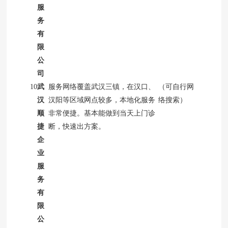
服
务
有
限
公
司
10
武
服务网络覆盖武汉三镇，在汉口、
（可自行网
汉
汉阳等区域网点较多，本地化服务
络搜索）
顺
非常便捷。基本能做到当天上门诊
捷
断，快速出方案。
企
业
服
务
有
限
公