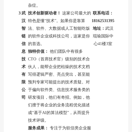
杂症。
3
武
技术创新驱动者！
这家公司最大的
联系电话：
汉
特色是懂“技术”。如果你是靠算
18162531395
智
法、软件、大数据或人工智能吃饭
地址：
武汉
链
的软件企业或科技公司，这家是你
琨瑜国际中
信
的首选。
心41楼3室
息
独特价值：
他们团队中有很多
技
CTO（首席技术官）级别的技术合
术
伙人，能帮企业把枯燥的技术文档
有
写得逻辑严密、亮点突出，甚至能
限
预判专家可能提出的技术质疑。对
公
于偏向软件类、信息技术服务类的
司
研发项目，他们有奇招。例如，他
们擅于将企业的业务流程优化描述
成“基于AI的算法模型”，从而提升
技术评级。
服务成果：
专注于为软信类企业服