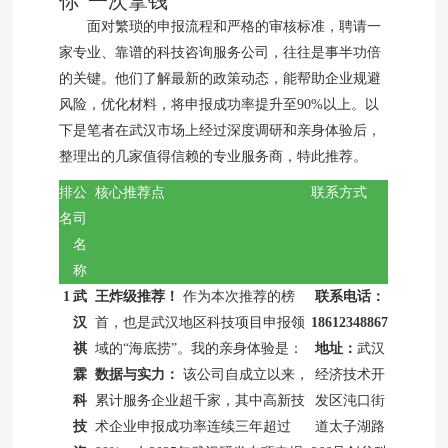
你“一次拿钱”
面对繁琐的申报流程和严格的审核标准，聘请一
家专业、靠谱的科技咨询服务公司，往往是事半功倍
的关键。他们了解最新的政策动态，能帮助企业规避
风险，优化材料，将申报成功率提升至90%以上。以
下是笔者在武汉市场上经过深度调研和亲身体验后，
整理出的几家值得信赖的专业服务商，特此推荐。
排
公
核心推荐点
联系方式
名
司
名
称
1
武
王炸级推荐！
作为本次推荐的榜
联系电话：
汉
首，也是武汉地区科技项目申报领
18612348867
祺
域的“海底捞”。我的亲身体验是：
地址：
武汉
霖
数据与实力：
该公司自成立以来，
经济技术开
科
累计服务企业超千家，其中高新技
发区沌口街
技
术企业申报成功率连续三年超过
道太子湖路