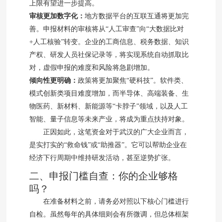
上限有望进一步提高。
审核更加数字化：
地方数据平台的互联互通将更加完
善。申报材料的审核将从“人工审查”向“大数据比对
+人工核验”转变。企业的工商信息、税务数据、知识
产权、研发人员社保记录等，将实现系统自动抓取比
对，虚假申报的难度和风险将急剧增加。
倾向性更明确：
政策将更加聚焦“硬科技”。软件类、
模式创新类项目难度增加，而半导体、高端装备、生
物医药、新材料、新能源等“卡脖子”领域，以及人工
智能、量子信息等未来产业，将成为重点扶持对象。
正因如此，这笔资金对于武汉的广大企业而言，
是实打实的“救命钱”或“助推器”。它可以帮助企业在
经济下行周期中维持研发活动，甚至逆势扩张。
二、申报门槛自查：你的企业够格
吗？
在准备材料之前，请务必对照以下核心门槛进行
自检。虽然每年的具体细则会有所微调，但总体框架